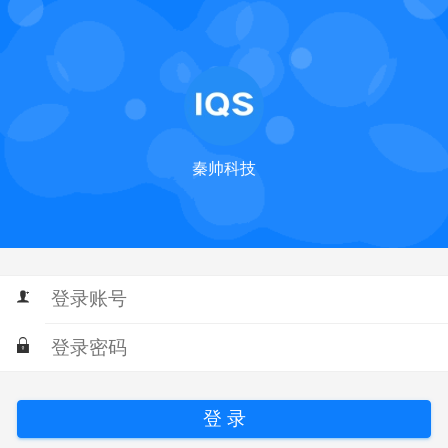
秦帅科技
登 录